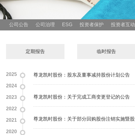
公司公告
公司治理
ESG
投资者保护
投资者互动
定期报告
临时报告
2025
尊龙凯时股份：股东及董事减持股份计划公告
2024
尊龙凯时股份：关于完成工商变更登记的公告
2023
2022
尊龙凯时股份：关于部分回购股份注销实施暨股
2021
2020