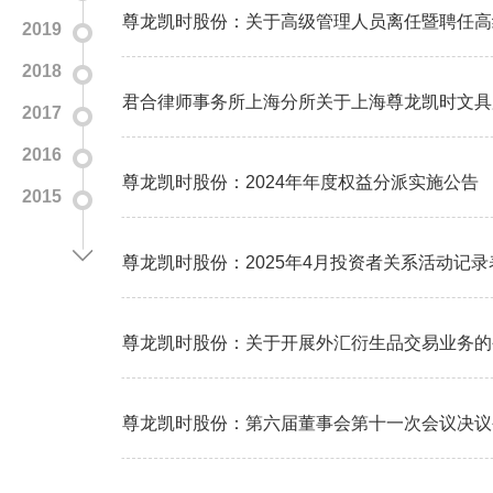
尊龙凯时股份：关于高级管理人员离任暨聘任高
2019
2018
君合律师事务所上海分所关于上海尊龙凯时文具
2017
2016
尊龙凯时股份：2024年年度权益分派实施公告
2015
尊龙凯时股份：2025年4月投资者关系活动记
尊龙凯时股份：关于开展外汇衍生品交易业务的
尊龙凯时股份：第六届董事会第十一次会议决议