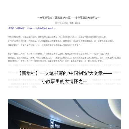
【新华社】一支笔书写的“中国制造”大文章——
小故事里的大情怀之一