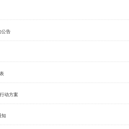
的公告
表
项行动方案
通知