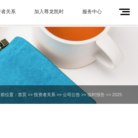
资者关系
加入尊龙凯时
服务中心
当前位置：
首页
>>
投资者关系
>>
公司公告
>>
临时报告
>>
2025