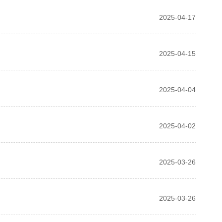
2025-04-17
2025-04-15
2025-04-04
2025-04-02
2025-03-26
2025-03-26