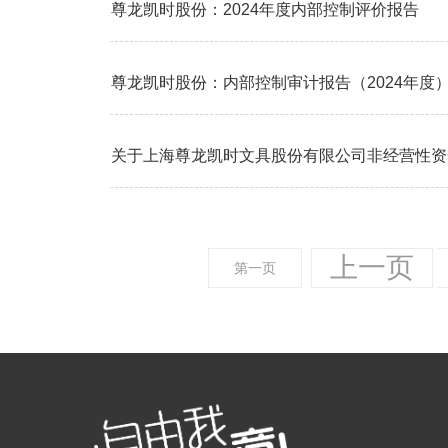
尊龙凯时股份：2024年度内部控制评价报告
尊龙凯时股份：内部控制审计报告（2024年度
上一页
第一页