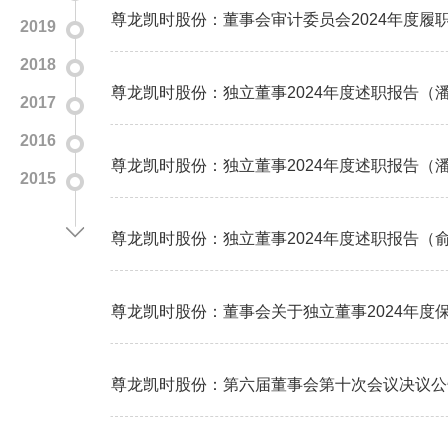
尊龙凯时股份：董事会审计委员会2024年度履
2019
2018
尊龙凯时股份：独立董事2024年度述职报告（
2017
2016
尊龙凯时股份：独立董事2024年度述职报告（
2015
尊龙凯时股份：独立董事2024年度述职报告（
尊龙凯时股份：董事会关于独立董事2024年度
尊龙凯时股份：第六届董事会第十次会议决议公