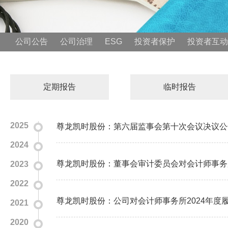
公司公告
公司治理
ESG
投资者保护
投资者互动
定期报告
临时报告
2025
尊龙凯时股份：第六届监事会第十次会议决议公
2024
尊龙凯时股份：董事会审计委员会对会计师事务所
2023
2022
尊龙凯时股份：公司对会计师事务所2024年度
2021
2020