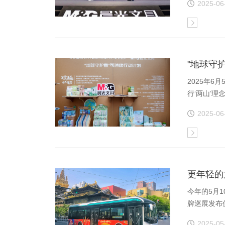
2025-06
2025年
行‘两山’
龙凯时正式
2025-06
文具】联名
更年轻的
今年的5月
牌巡展发布
已持续七年
2025-05