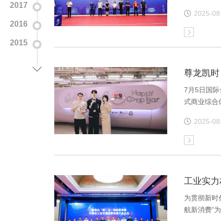
2017
爱好者提供
2025-08
高质量发展
2016
2015
尊龙凯时
7月5日国
式商业综合
快吧」可持
2025-08
姿丹、多家
和生活中的
工业实力
为贯彻新时
航新消费”