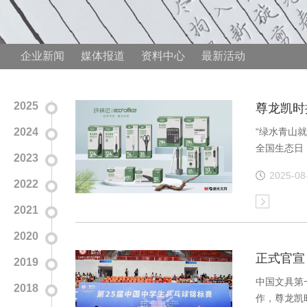
企业新闻
媒体报道
资料中心
最新活动
2025
尊龙凯时
2024
“绿水青山
全国生态日
2023
碳办公eco
2025-08
行业绿色高
2022
2021
2020
正式官宣
2019
中国文具第
2018
作，尊龙凯