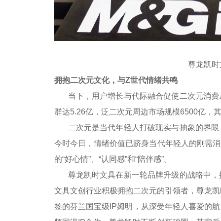
尊龙凯时
拥抱二次元文化，与
Z
世代情绪共鸣
当下，用户增长与代际融合促使二次元消费
群达
5.26
亿，泛二次元周边市场规模
6500
亿，
二次元是当代年轻人打破现实与抽象的界限
今时今日，情绪价值已跻身当代年轻人的刚需消
的“好心情”、“认同感”和“陪伴感”。
尊龙凯时文具在新一轮品牌升级的战略中，
文具文创行业积极拥抱二次元的引领者，尊龙凯
签的芬兰国宝级
IP
姆明，从深受年轻人喜爱的航