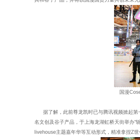
国漫
Cose
据了解，此前尊龙凯时已与腾讯视频掀起第
名文创及谷子产品，于上海龙湖虹桥天街举办
“
livehouse
主题嘉年华等互动形式，精准拿捏
Z
世