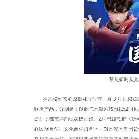
尊龙凯时文具
在即将到来的暑期和开学季，尊龙凯时和腾
联名产品，分别是：以剑气水墨风铸就顶级国风
逆》；都市异能现象级国漫、
Z
世代爆款
IP
《斩
在民族自信、文化自信浪潮下，对国漫国潮国货
具和谷子产品，并将以国漫国货力量共创未来无