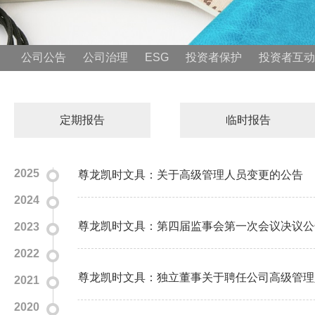
公司公告
公司治理
ESG
投资者保护
投资者互动
定期报告
临时报告
2025
尊龙凯时文具：关于高级管理人员变更的公告
2024
尊龙凯时文具：第四届监事会第一次会议决议公
2023
2022
尊龙凯时文具：独立董事关于聘任公司高级管理
2021
2020