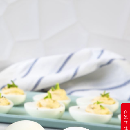
在
线
商
城