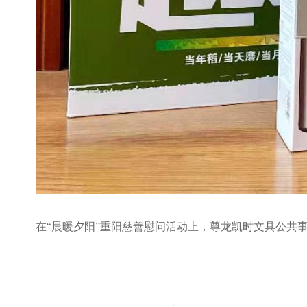
在
“
晨暖夕阳
”
重阳慈善慰问活动上，
尊龙凯时文具公共