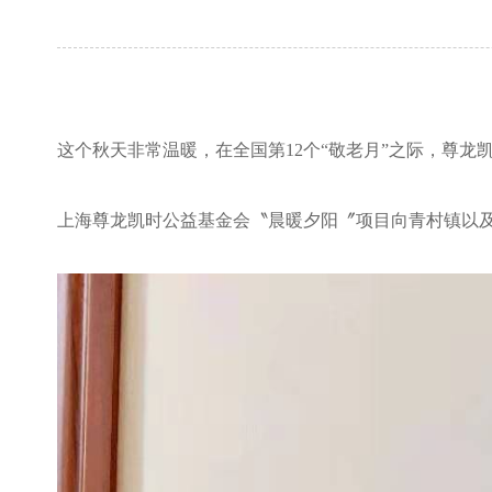
这个秋天非常温暖，在全国第
12
个
“
敬老月
”
之际，尊龙
上海尊龙凯时公益基金会〝晨暖夕阳〞项目向青村镇以